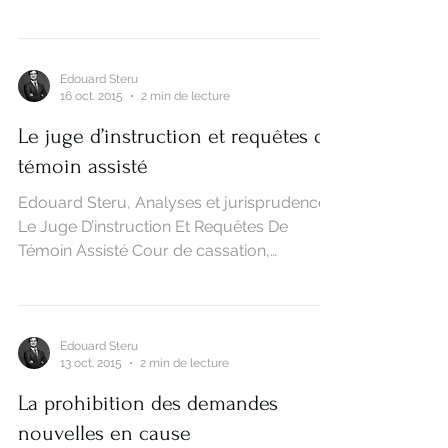
Responsabilité pénale du dirigeant
Responsabilité pénale du dirigeant, Fiche
pratique Le Dirigeant est particulièrement
exposé aux poursuites pénales Les
dirigeants sont...
Edouard Steru
16 oct. 2015
2 min de lecture
Le juge d’instruction et requêtes de
témoin assisté
Edouard Steru, Analyses et jurisprudences
Le Juge D’instruction Et Requêtes De
Témoin Assisté Cour de cassation,
chambre criminelle, 6...