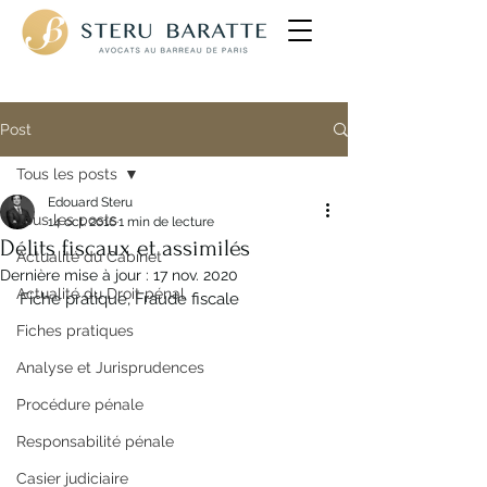
Avocats pénalistes
Post
Tous les posts
Edouard Steru
Tous les posts
14 oct. 2016
1 min de lecture
Délits fiscaux et assimilés
Actualité du Cabinet
Dernière mise à jour :
17 nov. 2020
Actualité du Droit pénal
Fiche pratique, Fraude fiscale
Fiches pratiques
Analyse et Jurisprudences
Procédure pénale
Responsabilité pénale
Casier judiciaire