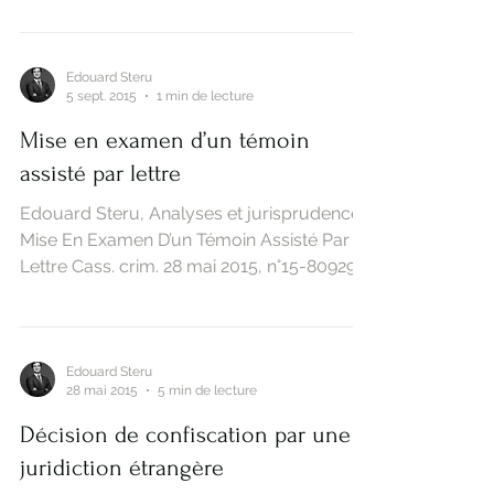
Edouard Steru
5 sept. 2015
1 min de lecture
Mise en examen d’un témoin
assisté par lettre
Edouard Steru, Analyses et jurisprudences
Mise En Examen D’un Témoin Assisté Par
Lettre Cass. crim. 28 mai 2015, n°15-80929,
publié au...
Edouard Steru
28 mai 2015
5 min de lecture
Décision de confiscation par une
juridiction étrangère