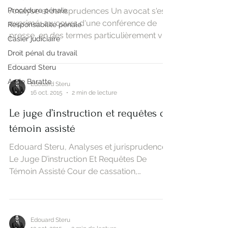
Procédure pénale
Analyse et Jurisprudences Un avocat s'est
exprimé, au cours d'une conférence de
Responsabilité pénale
presse, en des termes particulièrement vifs
Casier judiciaire
sur la...
Droit pénal du travail
Edouard Steru
Aude Baratte
Edouard Steru
16 oct. 2015
2 min de lecture
Le juge d’instruction et requêtes de
témoin assisté
Edouard Steru, Analyses et jurisprudences
Le Juge D’instruction Et Requêtes De
Témoin Assisté Cour de cassation,
chambre criminelle, 6...
Edouard Steru