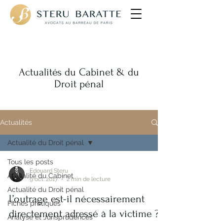
Avocats pénalistes
Actualités du Cabinet & du
Droit pénal
Actualités
Actualité du Droit pénal
Tous les posts
Edouard Steru
Actualité du Cabinet
9 oct. 2017
2 min de lecture
Actualité du Droit pénal
L’outrage est-il nécessairement
Fiches pratiques
directement adressé à la victime ?
Analyse et Jurisprudences