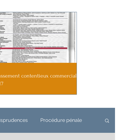
assement contentieux commercial
17
risprudences
Procédure pénale