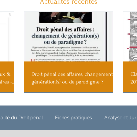
Actualités récentes
eux &
Droit pénal des affaires, changement de
Cl
ires -
génération(s) ou de paradigme ?
20
alité du Droit pénal
Fiches pratiques
Analyse et Ju