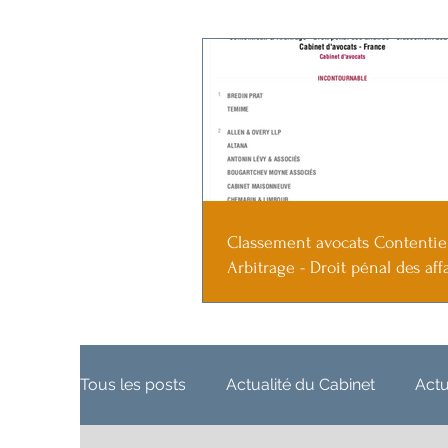
Classement avocats Contenti
Arbitrage - Droit pénal des affa
2020
Tous les posts
Actualité du Cabinet
Actu