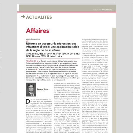
Droit pénal du travail
Edouard Steru
Aude Bara
dences
llance
14-