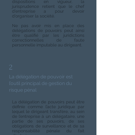
dispositions en vigueur, la
jurisprudence retient que le chef
d’entreprise a pour devoir
d’organiser la société.
Ne pas avoir mis en place des
délégations de pouvoirs peut ainsi
être qualifié par les juridictions
correctionnelles de faute
personnelle imputable au dirigeant.
2
La délégation de pouvoir est
l’outil principal de gestion du
risque pénal
La délégation de pouvoirs peut être
définie comme l’acte juridique par
lequel le dirigeant transfère, au sein
de l’entreprise à un délégataire, une
partie de ses pouvoirs, de ses
obligations de surveillance et de sa
responsabilité pénale du fait