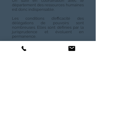
Un suivi en coordination avec le
département des ressources humaines
est donc indispensable.
Les conditions d’efficacité des
délégations de pouvoirs sont
nombreuses. Elles sont définies par la
jurisprudence et évoluent en
permanence.
Leur validité sera évaluée en cas de
contentieux, par un Tribunal
correctionnel qui aura nécessairement
un regard extérieur à l’entreprise et
s’appuiera sur des éléments objectifs
pour mesurer la compétence du
délégataire, ses pouvoirs effectifs et les
moyens mis à sa disposition.
Notre approche : faire
remonter l’information
du terrain vers le
management