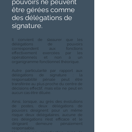
pouvoirs ne peuvent
être gérées comme
des délégations de
signature.
Il convient de s’assurer que les
délégations de pouvoirs
correspondent aux fonctions
effectivement exercées par les
opérationnels et non à un
organigramme fonctionnel théorique.
Autre particularité par rapport aux
délégations de signature : la
responsabilité pénale peut être
transférée au plus proche du centre de
décisions effectif, mais elle ne peut en
aucun cas être diluée.
Ainsi, lorsque, au grès des évolutions
de postes, deux délégations de
pouvoirs désignent pour un même
risque deux délégataires, aucune de
ces délégations n’est efficace et le
dirigeant demeure pénalement
responsable.