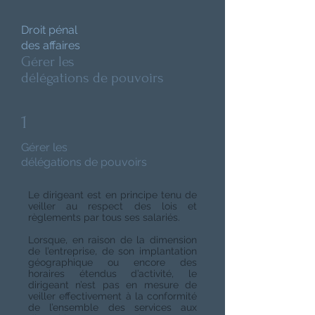
Droit pénal
des affaires
Gérer les
délégations de pouvoirs
1
Gérer les
délégations de pouvoirs
Le dirigeant est en principe tenu de
veiller au respect des lois et
règlements par tous ses salariés.
Lorsque, en raison de la dimension
de l’entreprise, de son implantation
géographique ou encore des
horaires étendus d’activité, le
dirigeant n’est pas en mesure de
veiller effectivement à la conformité
de l’ensemble des services aux