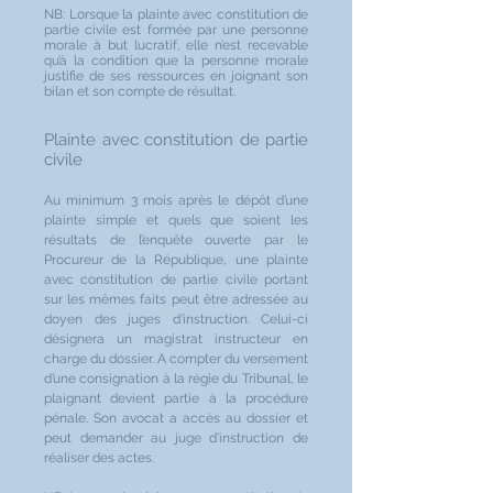
NB: Lorsque la plainte avec constitution de
partie civile est formée par une personne
morale à but lucratif, elle n’est recevable
qu’à la condition que la personne morale
justifie de ses ressources en joignant son
bilan et son compte de résultat.
Plainte avec constitution de partie
civile
Au minimum 3 mois après le dépôt d’une
plainte simple et quels que soient les
résultats de l’enquête ouverte par le
Procureur de la République, une plainte
avec constitution de partie civile portant
sur les mêmes faits peut être adressée au
doyen des juges d’instruction. Celui-ci
désignera un magistrat instructeur en
charge du dossier. A compter du versement
d’une consignation à la régie du Tribunal, le
plaignant devient partie à la procédure
pénale. Son avocat a accès au dossier et
peut demander au juge d’instruction de
réaliser des actes.