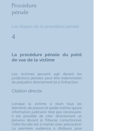
Procédure
pénale
Les étapes de la procédure pénale
4
La procédure pénale du point
de vue de la victime
Les victimes peuvent agir devant les
juridictions pénales pour être indemnisées
du préjudice directement lié à l’infraction.
Citation directe
Lorsque la victime a réuni tous les
éléments de preuve et qu’elle estime qu’une
information judiciaire n’est pas nécessaire,
il est possible de citer directement un
prévenu devant le Tribunal correctionnel.
Cette faculté est à manier avec précaution.
La première audience a d’ailleurs pour