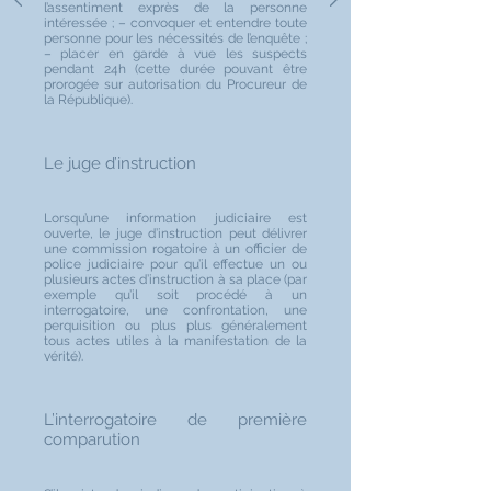
l’assentiment exprès de la personne
intéressée ; – convoquer et entendre toute
personne pour les nécessités de l’enquête ;
– placer en garde à vue les suspects
pendant 24h (cette durée pouvant être
prorogée sur autorisation du Procureur de
la République).
Le juge d’instruction
Lorsqu’une information judiciaire est
ouverte, le juge d’instruction peut délivrer
une commission rogatoire à un officier de
police judiciaire pour qu’il effectue un ou
plusieurs actes d’instruction à sa place (par
exemple qu’il soit procédé à un
interrogatoire, une confrontation, une
perquisition ou plus plus généralement
tous actes utiles à la manifestation de la
vérité).
L’interrogatoire de première
comparution