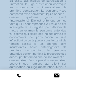
S’il existe des indices de participation à
l’infraction, le juge d’instruction convoque
les suspects à un interrogatoire de
première comparution. La personne visée
comparaît avec son avocat (qui a accès au
dossier quelques jours avant
l’interrogatoire). Elle est entendue sur les
faits qui lui sont reprochés. A l’issue de cet
interrogatoire, le magistrat peut décider de
mettre en examen la personne entendue
(s’il estime qu’il existe des indices graves et
concordants de participation à une
infraction) ou de la placer sous le statut de
témoin assisté si les charges sont
insuffisantes. Après l’interrogatoire de
première comparution, la personne
entendue devient partie à la procédure et a
accès, par l’intermédiaire de son avocat au
dossier pénal. Des copies du dossier pénal
peuvent être remises au client sur
autorisation du juge d’instruction. Mais la
divulgation à quiconque de pièces
couvertes par le secret de l’instruction est
un délit.
Contestation de la mise en
examen
La mise en examen peut être contestée