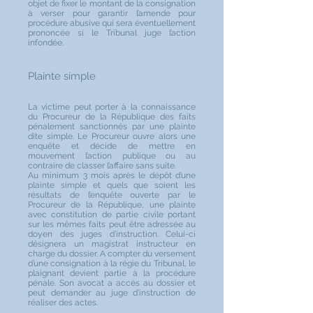
objet de fixer le montant de la consignation
à verser pour garantir l’amende pour
procédure abusive qui sera éventuellement
prononcée si le Tribunal juge l’action
infondée.
Plainte simple
La victime peut porter à la connaissance
du Procureur de la République des faits
pénalement sanctionnés par une plainte
dite simple. Le Procureur ouvre alors une
enquête et décide de mettre en
mouvement l’action publique ou au
contraire de classer l’affaire sans suite.
Au minimum 3 mois après le dépôt d’une
plainte simple et quels que soient les
résultats de l’enquête ouverte par le
Procureur de la République, une plainte
avec constitution de partie civile portant
sur les mêmes faits peut être adressée au
doyen des juges d’instruction. Celui-ci
désignera un magistrat instructeur en
charge du dossier. A compter du versement
d’une consignation à la régie du Tribunal, le
plaignant devient partie à la procédure
pénale. Son avocat a accès au dossier et
peut demander au juge d’instruction de
réaliser des actes.