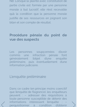
NB: Lorsque la plainte avec constitution de
partie civile est formée par une personne
morale à but lucratif, elle n’est recevable
qu’à la condition que la personne morale
justifie de ses ressources en joignant son
bilan et son compte de résultat.
Procédure pénale du point de
vue des suspects
Les personnes soupçonnées d’avoir
commis une infraction pénale font
généralement l’objet d’une enquête
préliminaire, puis éventuellement d’une
information judiciaire.
L’enquête préliminaire
Dans ce cadre (en principe moins coercitif
que l’enquête de flagrance), les enquêteurs
peuvent : – adresser des réquisitions à
toute personne susceptible de détenir des
informations intéressant l’enquête ; –
perquisitionner à condition d’obtenir