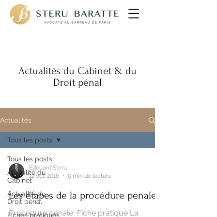
Avocats pénalistes
Actualités du Cabinet & du
Droit pénal
Actualités
Tous les posts
Tous les posts
Edouard Steru
Actualité du
12 oct. 2016
5 min de lecture
Cabinet
Les étapes de la procédure pénale
Actualité du
Droit pénal
Procédure pénale, Fiche pratique La
Fiches pratiques