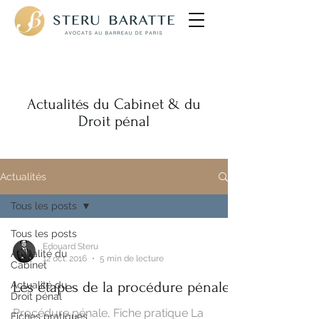
Avocats pénalistes
Actualités du Cabinet & du
Droit pénal
Actualités
Tous les posts
Tous les posts
Edouard Steru
Actualité du
12 oct. 2016
5 min de lecture
Cabinet
Les étapes de la procédure pénale
Actualité du
Droit pénal
Procédure pénale, Fiche pratique La
Fiches pratiques