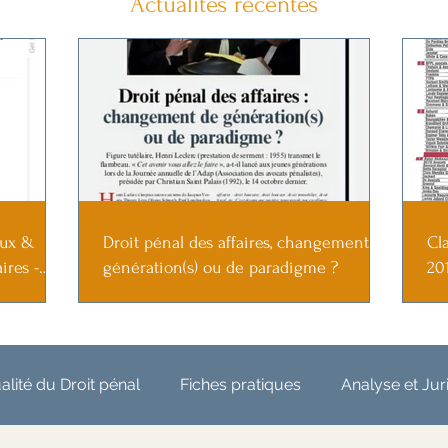
Actualités récentes
eux &
Droit pénal des affaires, changement de
Cl
ires -
génération(s) ou de paradigme ?
20
alité du Droit pénal
Fiches pratiques
Analyse et Ju